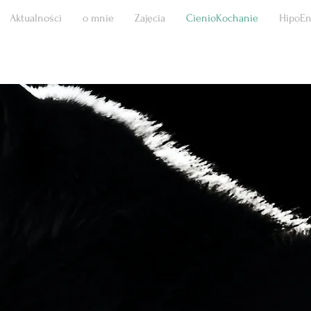
Aktualności
o mnie
Zajęcia
CienioKochanie
HipoEn