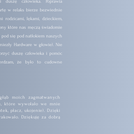
 duszę człowieka. Poprawia
tę w relaks bierze bezwiednie
 rodzicami, lękami, dzieckiem,
mony które nas męczą świadomie
ą pod się pod natłokiem naszych
iezły Hardware w głowie). Nie
worzyć duszę człowieka i pomóc
ierdzam, że było to cudowne
 głąb moich zagmatwanych
e, które wywołało we mnie
ek, płacz, ukojenie). Dzięki
rakowało. Dziękuję za dobrą