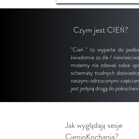
Czym jest CIEŃ?
"Cień " to wyparte do podśw
świadomie za złe / niewłaściwe
możemy nie zdawać sobie spra
schematy trudnych doświadcze
naszymi odrzuconymi częściami
jest jedyną drogą do pokochania
Jak wyglądają sesje
CienioKochania?