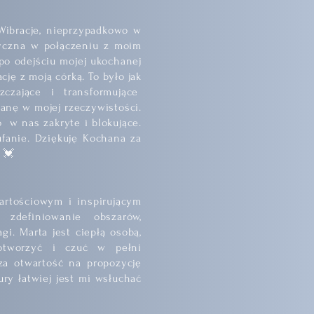
Wibracje, nieprzypadkowo w
tyczna w połączeniu z moim
po odejściu mojej ukochanej
cję z moją córką. To było jak
zczające i transformujące
anę w mojej rzeczywistości.
o w nas zakryte i blokujące.
fanie. Dziękuję Kochana za
 💓
artościowym i inspirującym
 zdefiniowanie obszarów,
i. Marta jest ciepłą osobą,
otworzyć i czuć w pełni
a otwartość na propozycję
ry łatwiej jest mi wsłuchać