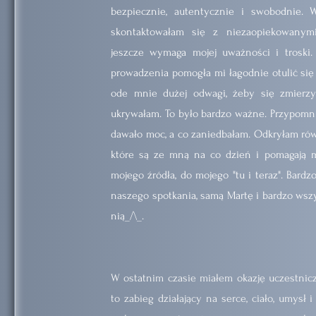
bezpiecznie, autentycznie i swobodnie. W
skontaktowałam się z niezaopiekowanym
jeszcze wymaga mojej uważności i troski.
prowadzenia pomogła mi łagodnie otulić si
ode mnie dużej odwagi, żeby się zmierzy
ukrywałam. To było bardzo ważne. Przypomn
dawało moc, a co zaniedbałam. Odkryłam ró
które są ze mną na co dzień i pomagają 
mojego źródła, do mojego "tu i teraz". Bard
naszego spotkania, samą Martę i bardzo ws
nią_/\_.
W ostatnim czasie miałem okazję uczestniczy
to zabieg działający na serce, ciało, umysł i 