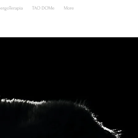
ergoTerapia
TAO DOMe
More