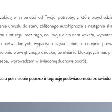
ebieg w zależności od Twojej potrzeby, z którą przychodzis
ia umysłu do stanu zbliżonego autohipnozie a następnie skan
i / intuicją oraz tego, co Twoje ciało nam wskaże, wybiera
 nieświadomych, wypartych części siebie, a następnie prowa
ojeniu wewnętrznego dziecka, uwalnianiu blokujących nas pr
 potrzeba, wprowadzam w świadomą duchową podróż.
ciu pełni siebie poprzez integrację podświadomości ze świado