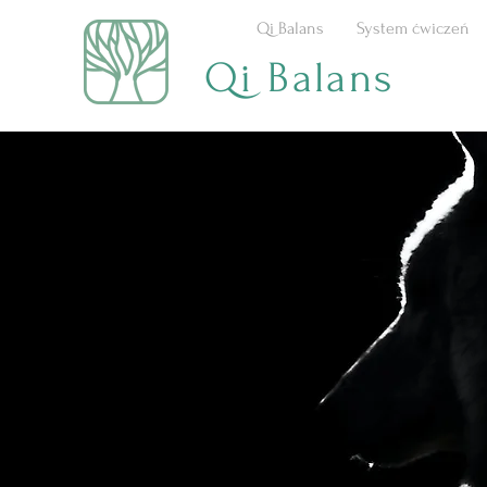
Qi Balans
System ćwiczeń
Qi Balans