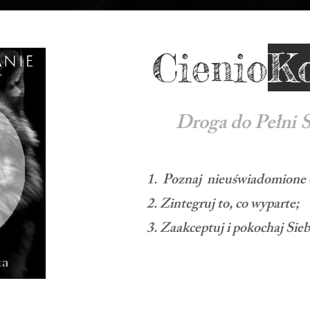
Cienio
K
Droga do Pełni S
Poznaj nieuświadomione cz
Zintegruj to, co wyparte;
Zaakceptuj i pokochaj Siebi