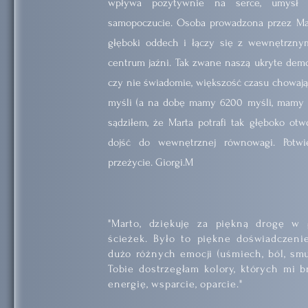
wpływa pozytywnie na serce, umysł i
samopoczucie. Osoba prowadzona przez Mar
głęboki oddech i łączy się z wewnętrznymi
centrum jaźni. Tak zwane naszą ukryte de
czy nie świadomie, większość czasu chowaj
myśli (a na dobę mamy 6200 myśli, mamy n
sądziłem, że Marta potrafi tak głęboko ot
dojść do wewnętrznej równowagi. Potw
przeżycie. Giorgi.M
"Marto, dziękuję za piękną drogę w
ścieżek. Było to piękne doświadczeni
dużo różnych emocji (uśmiech, ból, smut
Tobie dostrzegłam kolory, których mi b
energię, wsparcie, oparcie."