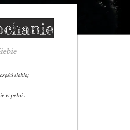
ochanie
iebie
ęści siebie;
e w pełni .