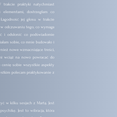
 trakcie praktyki natychmiast
i elementami, dostrzegłam co
 Łagodność jej głosu w trakcie
ę w odczuwaniu tego, co wymaga
ć i odsłonić co podświadomie
iałam sobie, co mnie budowało i
wnież nowe wzmacniające treści,
mi wciąż na nowo powracać do
zo cenię sobie wszystkie aspekty
zystkim polecam praktykowanie z
ć w kilku sesjach z Martą. Jest
psychikę. Jest to wibracja, która