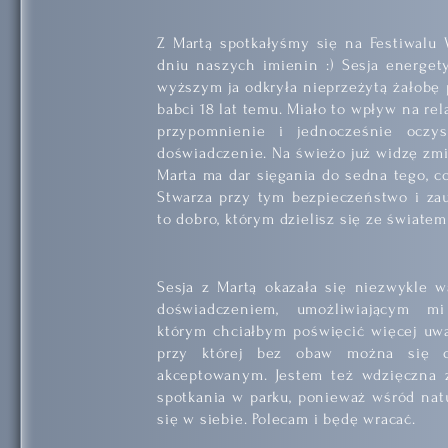
Z Martą spotkałyśmy się na Festiwalu 
dniu naszych imienin :) Sesja energe
wyższym ja odkryła nieprzeżytą żałobę 
babci 18 lat temu. Miało to wpływ na rela
przypomnienie i jednocześnie oczys
doświadczenie. Na świeżo już widzę zmi
Marta ma dar sięgania do sedna tego, c
Stwarza przy tym bezpieczeństwo i zau
to dobro, którym dzielisz się ze światem
Sesja z Martą okazała się niezwykle w
doświadczeniem, umożliwiającym mi
którym chciałbym poświęcić więcej uwag
przy której bez obaw można się 
akceptowanym. Jestem też wdzięczna z
spotkania w parku, ponieważ wśród natu
się w siebie. Polecam i będę wracać.